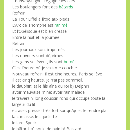
” Paris-by-night ” regagne les cars
Les boulangers font des
bâtards
Refrain
La Tour Eiffel a froid aux pieds
L’Arc de Triomphe est
ranimé
Et l’Obélisque est bien dressé
Entre la nuit et la journée
Refrain
Les journaux sont imprimés
Les ouvriers sont déprimés
Les gens se lèvent, ils sont
brimés
C’est l’heure où je vais me coucher
Nouveau refrain: Il est cinq heures, Paris se lève
Il est cinq heures, je n’ai pas sommeil.
le
dauphin: a) le fils aîné du roi b) Delphin
avoir mauvaise mine: avoir l’air malade
le
traversin: long coussin rond qui occupe toute la
largeur du lit
écraser: presser très fort sur qn/qc et le rendre plat
la
carcasse: le squelette
le
lard: Speck
le
bâtard: a) sorte de pain b) Bastard