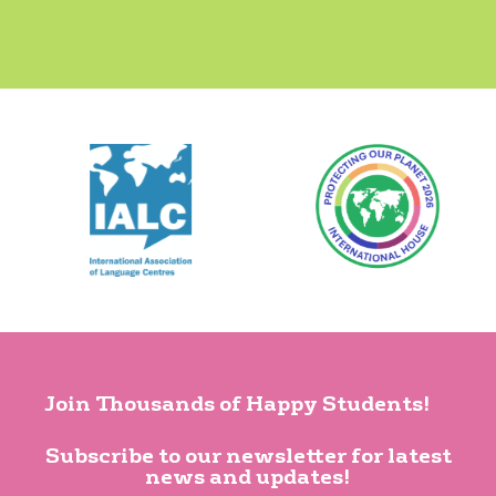
Join Thousands of Happy Students!
Subscribe to our newsletter for latest
news and updates!