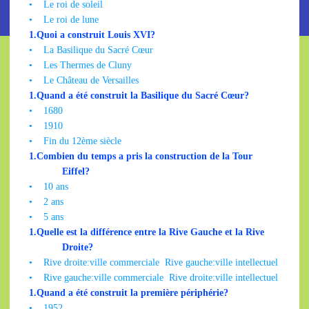
•
Le roi de soleil
•
Le roi de lune
1.
Quoi a construit Louis XVI?
•
La Basilique du Sacré Cœur
•
Les Thermes de Cluny
•
Le Château de Versailles
1.
Quand a été construit la Basilique du Sacré Cœur?
•
1680
•
1910
•
Fin du 12ème siècle
1.
Combien du temps a pris la construction de la Tour
Eiffel?
•
10 ans
•
2 ans
•
5 ans
1.
Quelle est la différence entre la Rive Gauche et la Rive
Droite?
•
Rive droite:ville commerciale
Rive gauche:ville intellectuel
•
Rive gauche:ville commerciale
Rive droite:ville intellectuel
1.
Quand a été construit la première périphérie?
•
1952