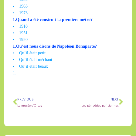
•
1963
•
1973
1.
Quand a été construit la première métro?
•
1918
•
1951
•
1920
1.
Qu’est nous disons de Napoléon Bonaparte?
•
Qu’il était petit
•
Qu’il était méchant
•
Qu’il était beaux
1.
PREVIOUS
NEXT
Le musée d’Orsay
Les péripéties parisiennes