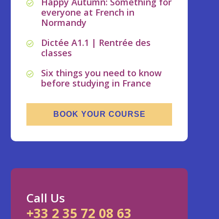
Happy Autumn: Something for
everyone at French in
Normandy
Dictée A1.1 | Rentrée des
classes
Six things you need to know
before studying in France
BOOK YOUR COURSE
Call Us
+33 2 35 72 08 63