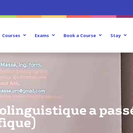
Courses
Exams
Book a Course
Stay
olinguistique a pas
fique)