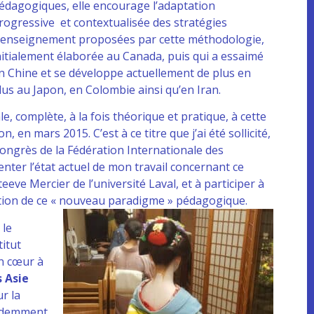
édagogiques, elle encourage l’adaptation
rogressive et contextualisée des stratégies
’enseignement proposées par cette méthodologie,
nitialement élaborée au Canada, puis qui a essaimé
n Chine et se développe actuellement de plus en
lus au Japon, en Colombie ainsi qu’en Iran.
ale, complète, à la fois théorique et pratique, à cette
en mars 2015. C’est à ce titre que j’ai été sollicité,
congrès de la Fédération Internationale des
enter l’état actuel de mon travail concernant ce
eve Mercier de l’université Laval, et à participer à
doption de ce « nouveau paradigme » pédagogique.
 le
titut
on cœur à
 Asie
r la
videmment,