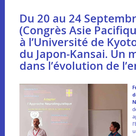
Du 20 au 24 Septembre
(Congrès Asie Pacifiqu
à l’Université de Kyoto
du Japon-Kansai. Un 
dans l’évolution de l
F
d
N
d
a
l
u