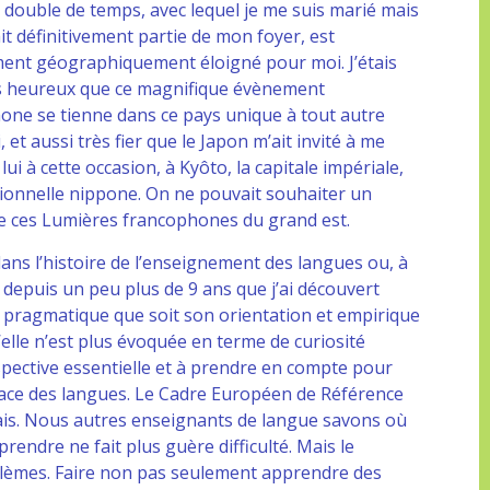
 double de temps, avec lequel je me suis marié mais
 fait définitivement partie de mon foyer, est
ment géographiquement éloigné pour moi. J’étais
s heureux que ce magnifique évènement
one se tienne dans ce pays unique à tout autre
 et aussi très fier que le Japon m’ait invité à me
 lui à cette occasion, à Kyôto, la capitale impériale,
itionnelle nippone. On ne pouvait souhaiter un
de ces Lumières francophones du grand est.
ans l’histoire de l’enseignement des langues ou, à
 depuis un peu plus de 9 ans que j’ai découvert
ur pragmatique que soit son orientation et empirique
’elle n’est plus évoquée en terme de curiosité
ctive essentielle et à prendre en compte pour
cace des langues. Le Cadre Européen de Référence
ais. Nous autres enseignants de langue savons où
endre ne fait plus guère difficulté. Mais le
blèmes. Faire non pas seulement apprendre des