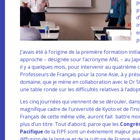
p
p
d
i
e
p
J’avais été à l’origine de la première formation initi
approche – désignée sour l’acronyme ANL – au Japon, 
il y a quelques mois, pour intervenir au quatrième 
Professeurs de Français pour la zone Asie, à y prés
domaine, que je mène en collaboration avec le Dr Ste
une table ronde sur les difficultés relatives à l’a
Les cinq journées qui viennent de se dérouler, dans
magnifique cadre de l’université de Kyoto et de l’Ins
Français de cette même ville, auront fait battre m
plus d’un titre. Tout d’abord, parce que les
Congrès
Pacifique
de la FIPF sont un évènement majeur pou
diffusion de la langue et de la culture de France, é