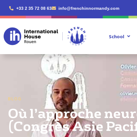
+33 2 35 72 08 63
info@frenchinnormandy.com
School
BLOG
Où l’approche neur
(Congrès Asie Paci