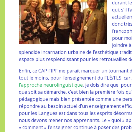
durant le
qui, s’il
actuelle
donc trè
francoph
pour moi,
joindre à
splendide incarnation urbaine de l’esthétique trad
espace plus resplendissant pour les retrouvailles 
Enfin, ce CAP FIPF me paraît marquer un tournant d
tout le moins, pour l’enseignement du FLÉ/FLS, car,
l’approche neurolinguistique
, je dois dire que, po
que soit sa démarche, c’est bien la première fois qu
pédagogique mais bien présentée comme une perspe
répondre au besoin actuel d’un enseignement effi
pour les Langues est dans tous les esprits désorm
nous devons mener nos apprenants. Le « quoi » appr
« comment » l’enseigner continue à poser des pro