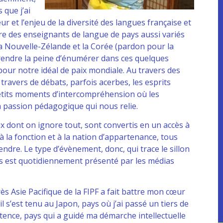
 que j’ai
eur et l’enjeu de la diversité des langues française et
ntre des enseignants de langue de pays aussi variés
, la Nouvelle-Zélande et la Corée (pardon pour la
prendre la peine d’énumérer dans ces quelques
 pour notre idéal de paix mondiale. Au travers des
ravers de débats, parfois acerbes, les esprits
petits moments d’intercompréhension où les
a passion pédagogique qui nous relie.
 dont on ignore tout, sont convertis en un accès à
 à la fonction et à la nation d’appartenance, tous
endre. Le type d’évènement, donc, qui trace le sillon
us est quotidiennement présenté par les médias
s Asie Pacifique de la FIPF a fait battre mon cœur
il s’est tenu au Japon, pays où j’ai passé un tiers de
tence, pays qui a guidé ma démarche intellectuelle