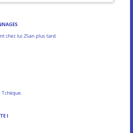
NNAGES
ent chez lui 25an plus tard.
e Tchèque.
TE I