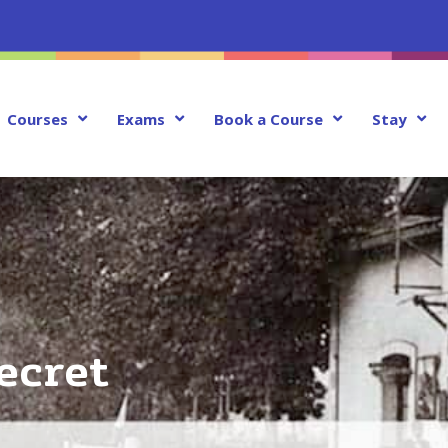
Courses
Exams
Book a Course
Stay
ecret