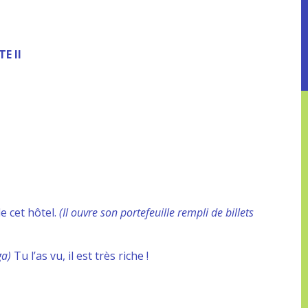
E II
e cet hôtel.
(Il ouvre son portefeuille rempli de billets
ga)
Tu l’as vu, il est très riche !