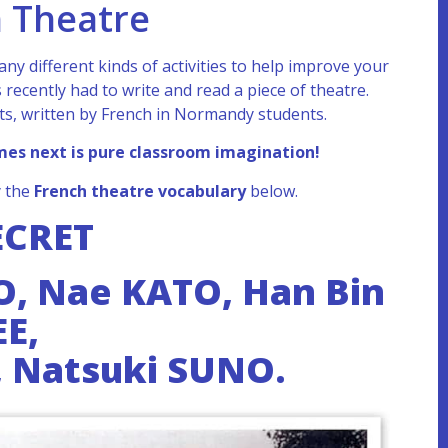
 Theatre
y different kinds of activities to help improve your
s recently had to write and read a piece of theatre.
pts, written by French in Normandy students.
omes next is pure classroom imagination!
y the
French theatre vocabulary
below.
ECRET
O, Nae KATO, Han Bin
EE,
, Natsuki SUNO.