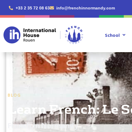
+33 2 35 72 08 63
info@frenchinnormandy.com
School
BLOG
Learn French: Le S
French in Normandy