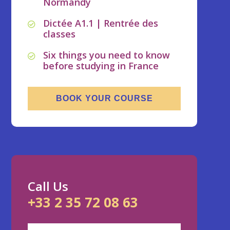
Normandy
Dictée A1.1 | Rentrée des
classes
Six things you need to know
before studying in France
BOOK YOUR COURSE
Call Us
+33 2 35 72 08 63